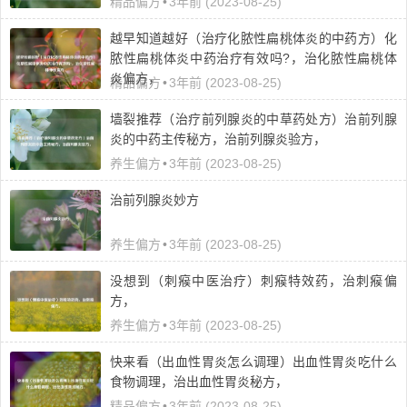
精品偏方
•
3年前 (2023-08-25)
越早知道越好（治疗化脓性扁桃体炎的中药方）化
脓性扁桃体炎中药治疗有效吗?，治化脓性扁桃体
炎偏方，
精品偏方
•
3年前 (2023-08-25)
墙裂推荐（治疗前列腺炎的中草药处方）治前列腺
炎的中药主传秘方，治前列腺炎验方，
养生偏方
•
3年前 (2023-08-25)
治前列腺炎妙方
养生偏方
•
3年前 (2023-08-25)
没想到（刺瘊中医治疗）刺瘊特效药，治刺瘊偏
方，
养生偏方
•
3年前 (2023-08-25)
快来看（出血性胃炎怎么调理）出血性胃炎吃什么
食物调理，治出血性胃炎秘方，
精品偏方
•
3年前 (2023-08-25)