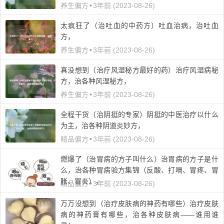
养生偏方
•
3年前 (2023-08-26)
太疯狂了（治吐血的中药方）吐血治病，治吐血
方，
养生偏方
•
3年前 (2023-08-26)
真没想到（治疗风湿秘方最好的药）治疗风湿病秘
方，治各种风湿秘方，
养生偏方
•
3年前 (2023-08-26)
全程干货（治阴挺的专家）阴挺的中医治疗以什么
为主，治各种阴道炎妙方，
精品偏方
•
3年前 (2023-08-26)
燃爆了（治胃病的方子叫什么）治胃病的方子是什
么，治各种胃病验方集锦（反酸、打嗝、胃疼、胃
胀、胃炎），
精品偏方
•
3年前 (2023-08-26)
万万没想到（治疗皮肤病的神药有哪些）治疗皮肤
病的神药膏有哪些，治各种皮肤病——谁用谁