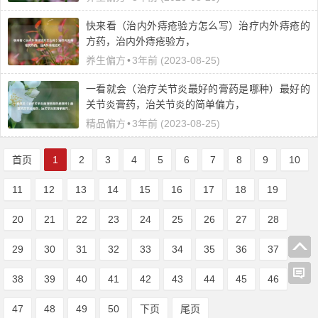
快来看（治内外痔疮验方怎么写）治疗内外痔疮的
方药，治内外痔疮验方，
养生偏方
•
3年前 (2023-08-25)
一看就会（治疗关节炎最好的膏药是哪种）最好的
关节炎膏药，治关节炎的简单偏方，
精品偏方
•
3年前 (2023-08-25)
首页
1
2
3
4
5
6
7
8
9
10
11
12
13
14
15
16
17
18
19
20
21
22
23
24
25
26
27
28
29
30
31
32
33
34
35
36
37
38
39
40
41
42
43
44
45
46
47
48
49
50
下页
尾页