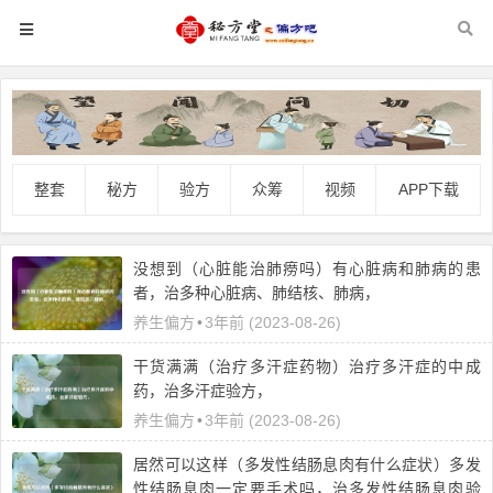
整套
秘方
验方
众筹
视频
APP下载
没想到（心脏能治肺痨吗）有心脏病和肺病的患
者，治多种心脏病、肺结核、肺病，
养生偏方
•
3年前 (2023-08-26)
干货满满（治疗多汗症药物）治疗多汗症的中成
药，治多汗症验方，
养生偏方
•
3年前 (2023-08-26)
居然可以这样（多发性结肠息肉有什么症状）多发
性结肠息肉一定要手术吗，治多发性结肠息肉验