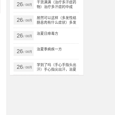
核、肺病，
干货满满（治疗多汗症药
26
08月
/
物）治疗多汗症的中成
药，治多汗症验方，
居然可以这样（多发性结
26
08月
/
肠息肉有什么症状）多发
性结肠息肉一定要手术
吗，治多发性结肠息肉验
治夏日痱毒方
26
方，
08月
/
治夏季痢疾一方
26
08月
/
是
就
学到了吗（手心手指头出
26
08月
/
汗）手心指尖出汗，治夏
天手心出汗、暴皮、手指
肚鼓胀偏方，