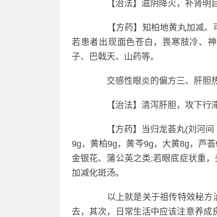
【治法】滋阴降火，补肾明
【方药】知柏地黄丸加减。可
若患者出现面色苍白，畏寒肢冷、神
子、巴戟天、山药等。
交感性眼炎的偏方三、肝胆
【治法】清泻肝胆，攻下行
【方药】当归龙荟丸(刘河间《医
9g，黄柏9g，黄芩9g，大黄8g，芦荟
金银花、蒲公英之类;若眼底症状重
加减化斑汤。
以上就是关于祖传特效秘方治
去，其次，日常生活中应该注意养成