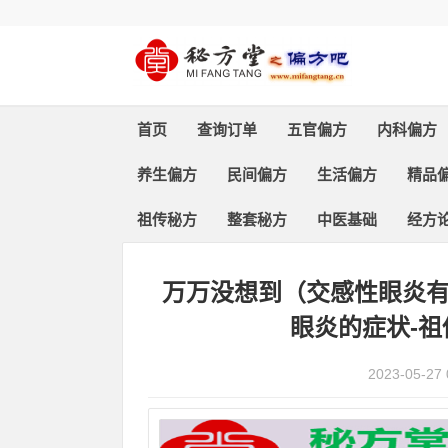
首页
查询订单
五官偏方
内科偏方
养生偏方
民间偏方
生活偏方
精品
祖传秘方
整套秘方
中医基础
经方
首页
>
精品偏方
> 正文
万万没想到（交感性眼炎
眼炎的症状-
2023-05-27 