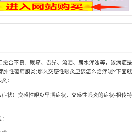
愈合不良、眼痛、畏光、流泪、房水浑浊等，该病症
芽肿性葡萄膜炎;那么交感性眼炎应该怎么治疗呢?下面
眼炎：
炎：