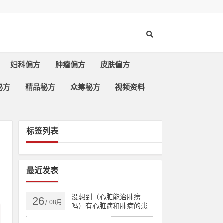
妇科偏方
肿瘤偏方
皮肤偏方
秘方
精品秘方
众筹秘方
视频资料
标签列表
最近发表
没想到（心脏能治肺痨
26
08月
/
吗）有心脏病和肺病的患
者，治多种心脏病、肺结