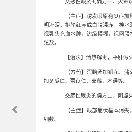
交感性眼炎的偏方一、火毒
【主症】诱发眼原有炎症加剧
明流泪，抱轮红赤或白睛混赤，神水
视乳头充血水肿，边缘模糊，视网膜
弦数。
【治法】清热解毒，平肝泻火
【方药】泻脑汤加银花、蒲公
加冬瓜仁、薏苡仁、萆薢、木通等。
交感性眼炎的偏方二、阴虚
【主症】眼部症状基本消失，
细数。