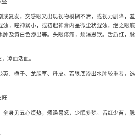
炽盛
或复发，交感眼又出现视物模糊不清，或视力剧降，
混浊，瞳神紧小，或初起神膏内呈微尘状混浊，继之眼
水肿及黄白色渗出等。头眼疼痛，烦渴思饮。舌质红，
，凉血活血。
英、栀子、龙胆草、丹皮。若眼底渗出水肿较重者，
火旺
全身见五心烦热，烦躁易怒，少眠多梦。舌红少苔，