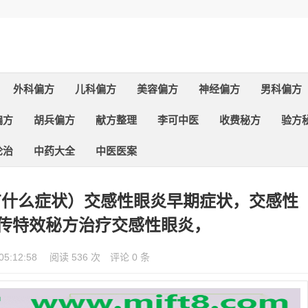
外科偏方
儿科偏方
美容偏方
神经偏方
男科偏方
偏方
胡兵偏方
献方整理
李可中医
收费秘方
验方
论治
中药大全
中医医案
有什么症状）交感性眼炎早期症状，交感性
祖传特效秘方治疗交感性眼炎，
05:12:58
阅读 536 次
评论 0 条