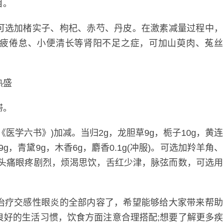
目。
选加楮实子、枸杞、赤芍、丹皮。在激素减量过程中
疲倦怠、小便清长等肾阳不足之症，可加山萸肉、菟
热盛
滞。
学六书》)加减。当归2g，龙胆草9g，栀子10g，黄
9g，青黛9g，木香6g，麝香0.1g(冲服)。可选加羚羊角
，头痛眼疼剧烈，烦渴思饮，舌红少津，脉弦而数，可选
疗交感性眼炎的全部内容了，希望能够给大家带来帮
良好的生活习惯，饮食方面注意合理搭配;想要了解更多