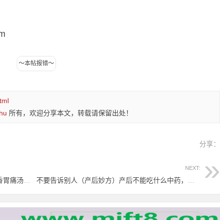
m
tml
hu
所有，欢迎分享本文，转载请保留出处！
分享
NEXT:
快来看（胃疼汤圆能吃吗）胃疼汤水，五香胃痛汤（经验方）吐血奉献！，
不要告诉别人（产后妙方）产后不能吃什么中药，产后不适偏方-陈楠献方，