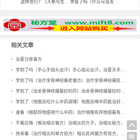
这样也行？（人参与生地配伍）人参和生地可以一起煲汤吗，人参生地治疗老年性白内障的偏方，
学会了吗（什么可治冻疮最好）什么可治冻疮最快，什么可以治冻疮 9种可以治疗冻疮的小偏方，
相关文章
•
治夏日痱毒方
•
学到了吗（手心手指头出汗）手心指尖出汗，治夏天手心出汗、暴皮、手指肚鼓胀偏方，
•
学到了吗（治疗坐骨神经痛老偏方）治疗坐骨神经痛民间偏方，治坐骨神经痛验方，
•
学到了（治坐骨神经痛最好的药）治坐骨神经痛最好的中成药有哪些，治坐骨神经痛特效秘方，
•
学到了（地图舌吃什么中药调理）地图舌喝中药能治好吗，治地图舌偏方，
•
速看（咽部异物感用什么中药）治疗咽喉有异物感最有效的中成药，治咽部有异物感验方，
•
不看后悔（根治咽炎偏方）治咽炎的方子，治咽炎秘方，
•
快来看（治疗咽炎的单方验方）咽炎民间偏方奇效方，治咽炎民间验方，