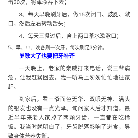
击30次，将津液吞下去；
3、每天早晚刷牙后，做15次闭口、鼓腮、漱
口，然后左右转动舌头；
4、每天三餐过后，含上两口茶水漱漱口；
5、早、中、晚各刷一次牙，每次刷足3分钟。
岁数大了也要把牙补齐
一天晚上，老家的亲威打来电话，说三爷病
危，让我赶紧回去。我一听马上匆匆忙忙地往家
赶。
到家后，看三爷面色无华、双眼无神、满头
的银发也没有一点光泽。询问家人后才知道，最
近半年来老人家掉了两颗牙齿，一直都在吃稀
饭。我当时就明白了，牙齿脱落影响了进食，导
致身体营养失衡。