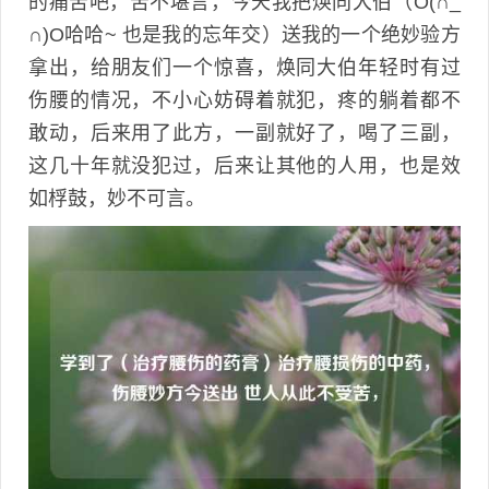
的痛苦吧，苦不堪言，今天我把焕同大伯（O(∩_
∩)O哈哈~ 也是我的忘年交）送我的一个绝妙验方
拿出，给朋友们一个惊喜，焕同大伯年轻时有过
伤腰的情况，不小心妨碍着就犯，疼的躺着都不
敢动，后来用了此方，一副就好了，喝了三副，
这几十年就没犯过，后来让其他的人用，也是效
如桴鼓，妙不可言。