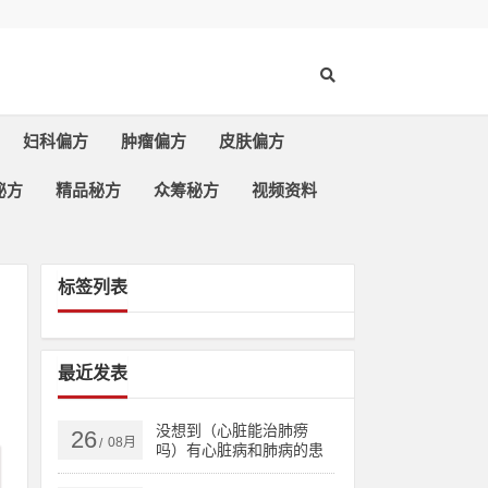
妇科偏方
肿瘤偏方
皮肤偏方
秘方
精品秘方
众筹秘方
视频资料
标签列表
最近发表
没想到（心脏能治肺痨
26
08月
/
吗）有心脏病和肺病的患
者，治多种心脏病、肺结