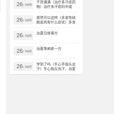
核、肺病，
干货满满（治疗多汗症药
26
08月
/
物）治疗多汗症的中成
药，治多汗症验方，
居然可以这样（多发性结
26
08月
/
肠息肉有什么症状）多发
性结肠息肉一定要手术
吗，治多发性结肠息肉验
治夏日痱毒方
26
方，
08月
/
治夏季痢疾一方
26
08月
/
学到了吗（手心手指头出
26
08月
/
汗）手心指尖出汗，治夏
天手心出汗、暴皮、手指
肚鼓胀偏方，