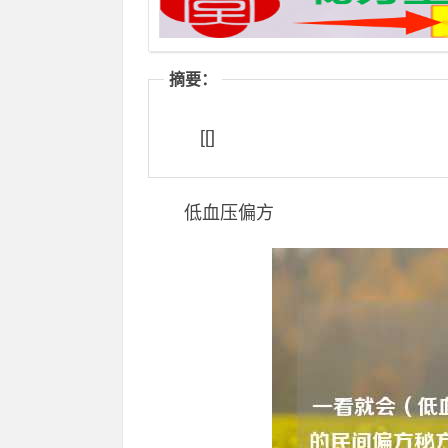
摘要：
[[]
低血压偏方