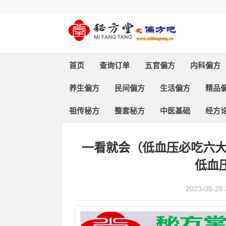
首页
查询订单
五官偏方
内科偏方
养生偏方
民间偏方
生活偏方
精品
祖传秘方
整套秘方
中医基础
经方
首页
>
精品偏方
> 正文
一看就会（低血压必吃六
低血
2023-05-28 