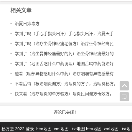
相关文章
•
治夏日痱毒方
•
学到了吗（手心手指头出汗）手心指尖出汗，治夏天手心出汗、暴皮、手指肚鼓胀偏方，
•
学到了吗（治疗坐骨神经痛老偏方）治疗坐骨神经痛民间偏方，治坐骨神经痛验方，
•
学到了（治坐骨神经痛最好的药）治坐骨神经痛最好的中成药有哪些，治坐骨神经痛特效秘方，
•
学到了（地图舌吃什么中药调理）地图舌喝中药能治好吗，治地图舌偏方，
•
速看（咽部异物感用什么中药）治疗咽喉有异物感最有效的中成药，治咽部有异物感验方，
•
不看后悔（根治咽炎偏方）治咽炎的方子，治咽炎秘方，
•
快来看（治疗咽炎的单方验方）咽炎民间偏方奇效方，治咽炎民间验方，
评论已关闭！
秘方堂 2022
登录
htm地图
xml地图
txt地图
htm地图
xml地图
txt地