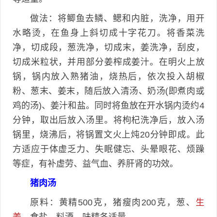
做法：将鲫鱼去鳞、鳃和内脏，洗净，用开
水略烫，在鱼身上斜切成十字花刀。将香菜洗
净，切成段，葱洗净，切成末，姜洗净，刮皮，
切成米粒状，并用部分姜榨成姜汁。在明火上放
锅，锅内放入熟猪油，烧热后，依次投入胡椒
粉、葱末、姜末，随后放入清汤、奶汤(即煮肉或
鸡的汤)、姜汁和盐。同时将鱼放在开水锅内烫约4
分钟，取出后放入汤里。将枸杞洗净后，放入汤
锅里，烧沸后，将锅置文火上炖20分钟即成。此
方适应于体虚乏力、失眠健忘、头晕眼花、烦躁
等症，有补虚劳、益气血、养肝肾的功效。
猪肉汤
原料：黄精500克，猪瘦肉200克，葱、
生
姜
、食盐、料酒、味精各适量。