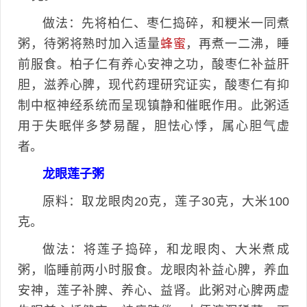
做法：先将柏仁、枣仁捣碎，和粳米一同煮
粥，待粥将熟时加入适量
蜂蜜
，再煮一二沸，睡
前服食。柏子仁有养心安神之功，酸枣仁补益肝
胆，滋养心脾，现代药理研究证实，酸枣仁有抑
制中枢神经系统而呈现镇静和催眠作用。此粥适
用于失眠伴多梦易醒，胆怯心悸，属心胆气虚
者。
龙眼莲子粥
原料：取龙眼肉20克，莲子30克，大米100
克。
做法：将莲子捣碎，和龙眼肉、大米煮成
粥，临睡前两小时服食。龙眼肉补益心脾，养血
安神，莲子补脾、养心、益肾。此粥对心脾两虚