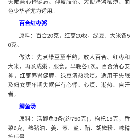
失眠兼心悸健忘、神疲肢倦、大便溏泻稀薄、面
色少华者尤为适用。
百合红枣粥
原料：百合20克，红枣20枚，绿豆、大米各5
0克。
做法：先煮绿豆至半熟，放人百合、红枣和
大米，再煮成粥，服食。早晚各1次。百合清心安
神，红枣养胃健脾，绿豆清热除烦。适用于失眠
及妇女更年期失眠伴有心悸、心烦、潮热、自汗
者。
鲫鱼汤
原料：活鲫鱼3条(约750克)，枸杞15克，香
菜6克，熟猪油、姜、葱、盐、醋、胡椒粉、味精
等适量。