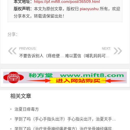
本文地址：
https://pf.mift8.com/post/36509.html
版权声明：
本文为原创文章，版权归
piaoyushu
所有，欢迎
分享本文，转载请保留出处！
分享：
PREVIOUS:
NEXT:
不要告诉别人（痔疮便秘偏方）痔疮便秘吃什么药效果最好，便秘痔疮防治保健偏方，
难以置信（哺乳妈妈可以吃葡萄糖吗）哺乳期喝葡萄糖，便秘若在哺乳期，葡萄糖来救急！，
相关文章
•
治夏日痱毒方
•
学到了吗（手心手指头出汗）手心指尖出汗，治夏天手心出汗、暴皮、手指肚鼓胀偏方，
•
学到了吗（治疗坐骨神经痛老偏方）治疗坐骨神经痛民间偏方，治坐骨神经痛验方，