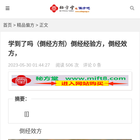
首页
>
精品偏方
> 正文
学到了吗（倒经方剂）倒经经验方，倒经效
方，
2023-05-30 01:44:27
阅读 506 次
评论 0 条
摘要：
[[]
倒经效方