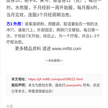
皮各10，栀子9，黄芩、郁金各12（克），每日一
剂，水煎服，于月经前一周开始服，每月服6剂，
当月见效，连服3个月经周期治愈。
方3 外用：
吴茱萸研粉，用醋调，取适量贴在一侧的太
冲穴、涌泉穴上，外部固定，两侧穴交替贴，每日换一
次，于经前7天开始，经后止，为一个疗程，共治1--3个
疗程治愈。
更多精品资料 请进 www.mift8.com
本文地址：
https://pf.mift8.com/post/36522.html
版权声明：
本文为原创文章，版权归
piaoyushu
所有，欢迎
分享本文，转载请保留出处！
分享：