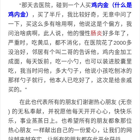
“那天去医院，碰到一个人买
鸡内金（什么是
鸡内金）
，买了半斤，我比较好奇，无意中问了
一下，买这么多有啥用啊，他说这是个偏方，我
问治啥病啊，此人说，他的慢性
肠炎
好多年了，
严重时，吃黄瓜，都不消化，在医院花了2000多
没治好，邻居有个叫二哥的告诉他，鸡内金加工
成面，每天饭前，吃一小勺，也可以装进胶囊里
吃，我当时问他，多大勺子，他说小孩吃刨冰的
那样勺子就行，他本人已吃好了，这次是给亲戚
买的。”
在此也代表所有的朋友们谢谢热心朋友 (无奈
) 的无私奉献，并祝愿他每天开开心心，快快乐
乐，事业蒸蒸日上。也希望所有的朋友都象那位
热心朋友 一样献出自己的一份爱心，让我们的网
站越来越充实，让所有的朋友都在此平台获益。