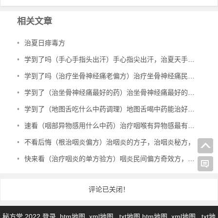
相关文章
•
治夏日痱毒方
•
学到了吗（手心手指头出汗）手心指尖出汗，治夏天手心出汗、暴皮、手指肚鼓胀偏方，
•
学到了吗（治疗坐骨神经痛老偏方）治疗坐骨神经痛民间偏方，治坐骨神经痛验方，
•
学到了（治坐骨神经痛最好的药）治坐骨神经痛最好的中成药有哪些，治坐骨神经痛特效秘方，
•
学到了（地图舌吃什么中药调理）地图舌喝中药能治好吗，治地图舌偏方，
•
速看（咽部异物感用什么中药）治疗咽喉有异物感最有效的中成药，治咽部有异物感验方，
•
不看后悔（根治咽炎偏方）治咽炎的方子，治咽炎秘方，
•
快来看（治疗咽炎的单方验方）咽炎民间偏方奇效方，治咽炎民间验方，
评论已关闭！
秘方堂 2022
登录
htm地图
xml地图
txt地图
htm地图
xml地图
txt地