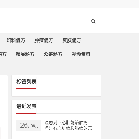
妇科偏方
肿瘤偏方
皮肤偏方
秘方
精品秘方
众筹秘方
视频资料
标签列表
最近发表
没想到（心脏能治肺痨
26
08月
/
吗）有心脏病和肺病的患
者，治多种心脏病、肺结