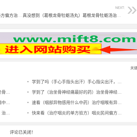
NEXT:
快来看（李时珍150条治病偏方）李时珍秘方偏方治百病，李时珍秘方治疗癫痫病，
真没想到（葛根龙骨牡蛎汤丸）葛根龙骨牡蛎汤治疗头晕有效吗，李时珍秘经治疗肝硬化腹水，
关
•
学到了吗（手心手指头出汗）手心指尖出汗，治夏天手心出汗、暴皮、手指肚鼓胀偏方，
验方，
•
学到了（治坐骨神经痛最好的药）治坐骨神经痛最好的中成药有哪些，治坐骨神经痛特效秘方，
偏方，
•
速看（咽部异物感用什么中药）治疗咽喉有异物感最有效的中成药，治咽部有异物感验方，
方，
•
快来看（治疗咽炎的单方验方）咽炎民间偏方奇效方，治咽炎民间验方，
评论已关闭！