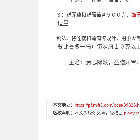
主治：有建脑＼益肾之功．
３：鲜莲藕和鲜葡萄各５００克．
蜂
适量
制法：将莲藕和葡萄榨成汁，用小火煎
要比膏多一倍）每次服１０克以
主治：清心除烦，益脑开胃
本文地址：
https://pf.mift8.com/post/39326.h
版权声明：
本文为原创文章，版权归
piaoyus