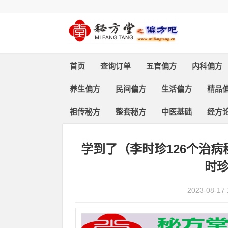
首页
查询订单
五官偏方
内科偏方
养生偏方
民间偏方
生活偏方
精品
祖传秘方
整套秘方
中医基础
经方
首页
>
精品偏方
> 正文
学到了（李时珍126个治病
时
2023-08-17 