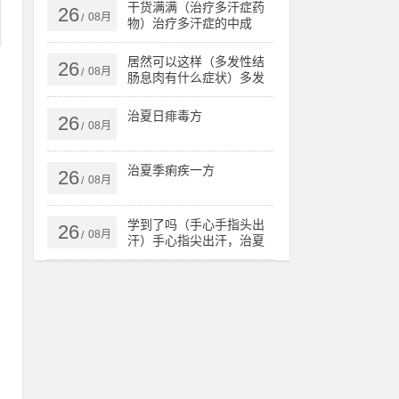
核、肺病，
干货满满（治疗多汗症药
26
08月
/
物）治疗多汗症的中成
药，治多汗症验方，
居然可以这样（多发性结
26
08月
/
肠息肉有什么症状）多发
性结肠息肉一定要手术
吗，治多发性结肠息肉验
治夏日痱毒方
26
方，
08月
/
治夏季痢疾一方
26
08月
/
学到了吗（手心手指头出
26
08月
/
汗）手心指尖出汗，治夏
天手心出汗、暴皮、手指
肚鼓胀偏方，