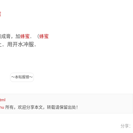
蜜
成膏，加
蜂蜜
．（
蜂蜜
上．用开水冲服．
．
tml
hu
所有，欢迎分享本文，转载请保留出处！
分享