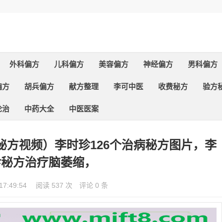
外科偏方
儿科偏方
美容偏方
神经偏方
男科偏方
偏方
胡兵偏方
献方整理
李可中医
收费秘方
验方
论治
中药大全
中医医案
秘方视频）李时珍126个治病秘方图片，李
珍秘方治疗脑萎缩，
17:49:54
阅读 537 次
评论 0 条