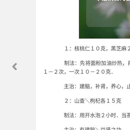
１：核桃仁１０克，黑芝麻２
制法：先将面粉加油炒热，再
１－２次，一次１０－２０克．
主治：建脑，补肾，养心，止
２：山查＼枸杞各１５克
制法：用开水泡２小时．当茶