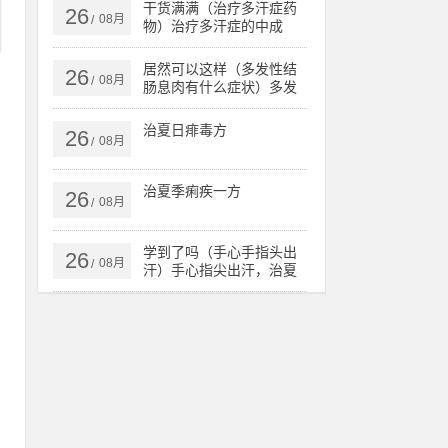
核、肺病，
干货满满（治疗多汗症药
26
08月
/
物）治疗多汗症的中成
药，治多汗症验方，
居然可以这样（多发性结
26
08月
/
肠息肉有什么症状）多发
性结肠息肉一定要手术
吗，治多发性结肠息肉验
治夏日痱毒方
26
方，
08月
/
治夏季痢疾一方
26
08月
/
学到了吗（手心手指头出
26
，
08月
/
汗）手心指尖出汗，治夏
天手心出汗、暴皮、手指
肚鼓胀偏方，