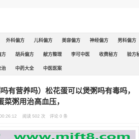
外科偏方
儿科偏方
美容偏方
神经偏方
男科偏方
偏方
胡兵偏方
献方整理
李可中医
收费秘方
验方
论治
中药大全
中医医案
粥吗有营养吗）松花蛋可以煲粥吗有毒吗，
蛋菜粥用治高血压，
00:26:12
阅读 502 次
评论 0 条