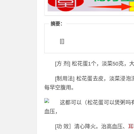
摘要：
[[]
[方 剂] 松花蛋1个，淡菜50克，
[制用法] 松花蛋去皮，淡菜浸
每早空腹用。
[功 效］清心降火。治高血压、
耳