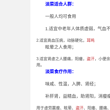
淡菜适合人群：
一般人均可食用
1.适宜中老年人体质虚弱，气血
2.适宜高血压病，动脉硬化，
耳鸣
眩晕之人食用；
3.适宜肾虚之人腰痛，阳痿，
盗汗
，小便余
用。
淡菜食疗作用：
味咸、性温，入脾、肾经；
补肝肾，益精血，助肾阳，消瘿
用于虚劳羸瘦、眩晕、
盗汗
、阳痿、腰痛