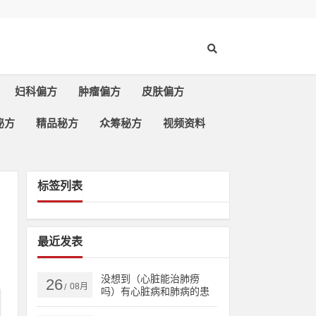
妇科偏方
肿瘤偏方
皮肤偏方
秘方
精品秘方
众筹秘方
视频资料
标签列表
最近发表
没想到（心脏能治肺痨
26
08月
/
吗）有心脏病和肺病的患
者，治多种心脏病、肺结