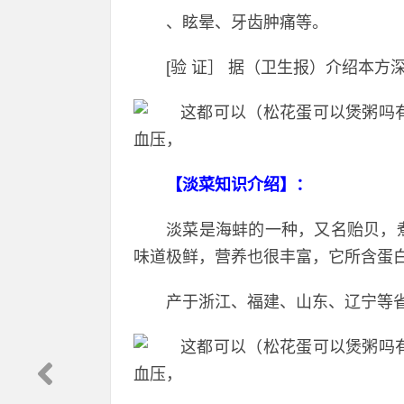
、眩晕、牙齿肿痛等。
[验 证］ 据（卫生报）介绍本方
【淡菜知识介绍】：
淡菜是海蚌的一种，又名贻贝，
味道极鲜，营养也很丰富，它所含蛋
产于浙江、福建、山东、辽宁等