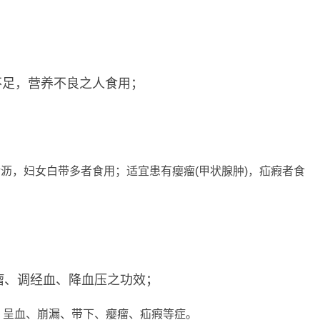
不足，营养不良之人食用；
沥，妇女白带多者食用；适宜患有瘿瘤(甲状腺肿)，疝瘕者食
瘤、调经血、降血压之功效；
、呈血、崩漏、带下、瘿瘤、疝瘕等症。