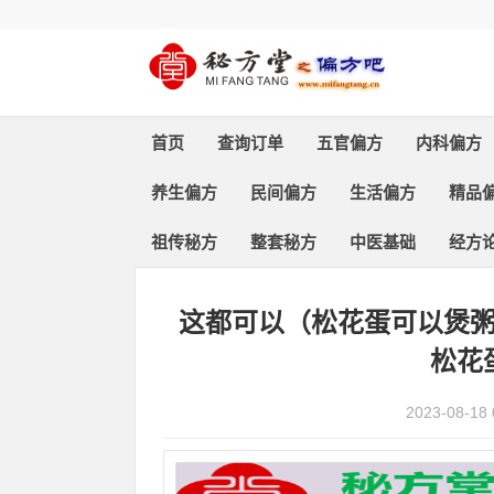
首页
查询订单
五官偏方
内科偏方
养生偏方
民间偏方
生活偏方
精品
祖传秘方
整套秘方
中医基础
经方
首页
>
精品偏方
> 正文
这都可以（松花蛋可以煲
松花
2023-08-18 