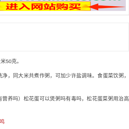
大米50克。
泡洗净，同大米共煮作粥，可加少许盐调味。食蛋菜饮粥
鸣