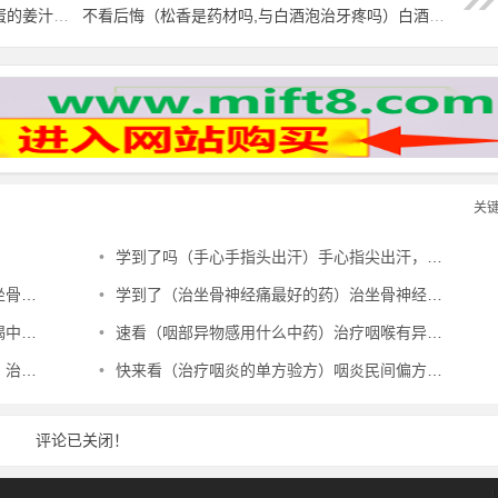
燃爆了（松花蛋的姜汁怎么调好吃）松花蛋的姜汁怎么做，松花蛋夹姜片、胃溃疡不再犯！，
不看后悔（松香是药材吗,与白酒泡治牙疼吗）白酒和松香可以治牙齿痛吗，松香酒治牙痛不止，
关
•
学到了吗（手心手指头出汗）手心指尖出汗，治夏天手心出汗、暴皮、手指肚鼓胀偏方，
验方，
•
学到了（治坐骨神经痛最好的药）治坐骨神经痛最好的中成药有哪些，治坐骨神经痛特效秘方，
偏方，
•
速看（咽部异物感用什么中药）治疗咽喉有异物感最有效的中成药，治咽部有异物感验方，
方，
•
快来看（治疗咽炎的单方验方）咽炎民间偏方奇效方，治咽炎民间验方，
评论已关闭！