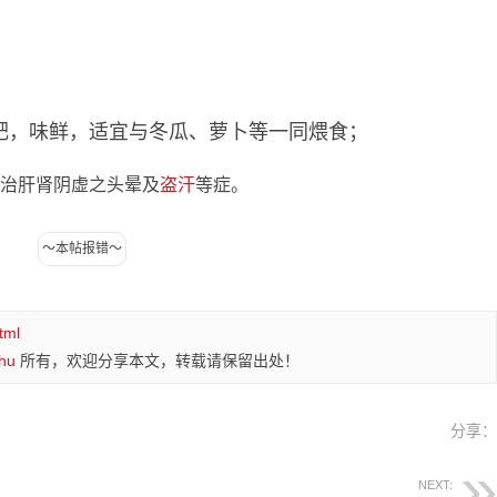
肉肥，味鲜，适宜与冬瓜、萝卜等一同煨食；
用，治肝肾阴虚之头晕及
盗汗
等症。
tml
hu
所有，欢迎分享本文，转载请保留出处！
分享
NEXT: