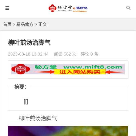
首页
>
精品偏方
> 正文
柳叶煎汤治脚气
2023-08-18 13:02:44
阅读 582 次
评论 0 条
摘要：
[[]
柳叶煎汤治脚气