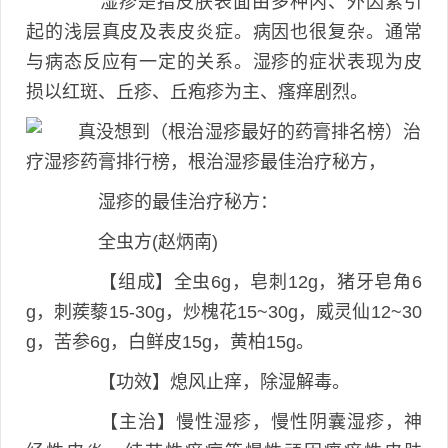
湿疹是指皮肤表面由多种内、外因素引
起的浅层真皮及表皮炎症。病因也很复杂。通常
与病态反应有一定的关系。湿疹的症状表现为皮
损以红斑、丘疹、丘疱疹为主、瘙痒剧烈。
湿疹的最佳治疗秘方：
全虫方(赵炳南)
【组成】全虫6g，皂刺12g，猪牙皂角6
g，刺蒺藜15-30g，炒槐花15~30g，威灵仙12~30
g，苦参6g，白鲜皮15g，黄柏15g。
【功效】熄风止痒，除湿解毒。
【主治】慢性湿疹，慢性阴囊湿疹，神