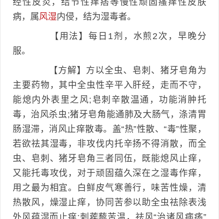
经性皮炎，结节性痒痞等慢性顽固瘙痒性皮肤
病，属
风湿
内侵，结为湿毒者。
【用法】每日1剂，水煎2次，早晚分
服。
【方解】方以全虫、皂刺、猪牙皂角为
主要药物，其中全虫性辛平入肝经，走而不守，
能熄内外表里之风;皂刺辛散温通，功能消肿托
毒，治风杀虫;猪牙皂角能通肺及大肠气，涤清胃
肠湿滞，消风止痒散毒。盖“热”性散、“毒”性聚，
若欲祛其湿毒，非攻伐内托辛扬不得消散，而全
虫、皂刺、猪牙皂角三者同伍，既能熄风止痒，
又能托毒攻伐，对于顽固蕴久深在之湿毒作痒，
用之最为相宜。白鲜皮气寒善行，味苦性燥，清
热散风，燥湿止痒，协同苦参以助全虫祛除表浅
外风蕴湿而止痒;刺蒺藜苦温，祛风“治诸风病疡”