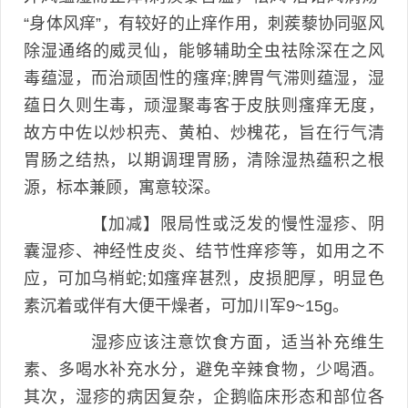
“身体风痒”，有较好的止痒作用，刺蒺藜协同驱风
除湿通络的威灵仙，能够辅助全虫祛除深在之风
毒蕴湿，而治顽固性的瘙痒;脾胃气滞则蕴湿，湿
蕴日久则生毒，顽湿聚毒客于皮肤则瘙痒无度，
故方中佐以炒枳売、黄柏、炒槐花，旨在行气清
胃肠之结热，以期调理胃肠，清除湿热蕴积之根
源，标本兼顾，寓意较深。
【加减】限局性或泛发的慢性湿疹、阴
囊湿疹、神经性皮炎、结节性痒疹等，如用之不
应，可加乌梢蛇;如瘙痒甚烈，皮损肥厚，明显色
素沉着或伴有大便干燥者，可加川军9~15g。
湿疹应该注意饮食方面，适当补充维生
素、多喝水补充水分，避免辛辣食物，少喝酒。
其次，湿疹的病因复杂，企鹅临床形态和部位各