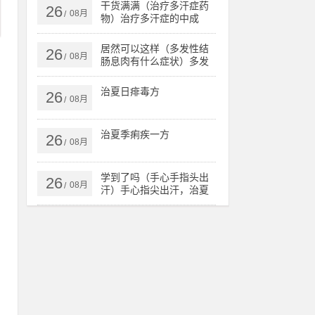
核、肺病，
干货满满（治疗多汗症药
26
08月
/
物）治疗多汗症的中成
药，治多汗症验方，
居然可以这样（多发性结
26
08月
/
肠息肉有什么症状）多发
性结肠息肉一定要手术
吗，治多发性结肠息肉验
治夏日痱毒方
26
方，
08月
/
治夏季痢疾一方
26
08月
/
那
的
学到了吗（手心手指头出
26
08月
/
汗）手心指尖出汗，治夏
天手心出汗、暴皮、手指
肚鼓胀偏方，