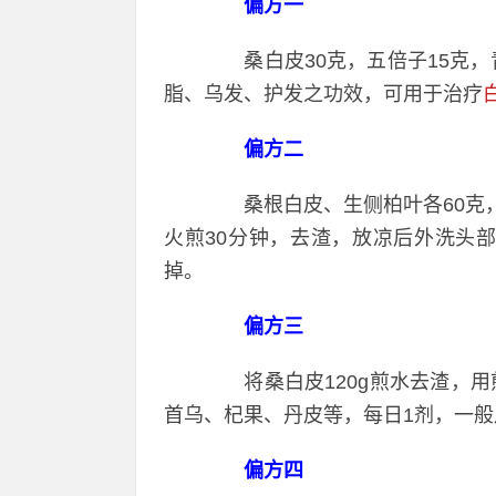
偏方一
桑白皮30克，五倍子15克，青
脂、乌发、护发之功效，可用于治疗
偏方二
桑根白皮、生侧柏叶各60克，先
火煎30分钟，去渣，放凉后外洗头
掉。
偏方三
将桑白皮120g煎水去渣，用
首乌、杞果、丹皮等，每日1剂，一
偏方四