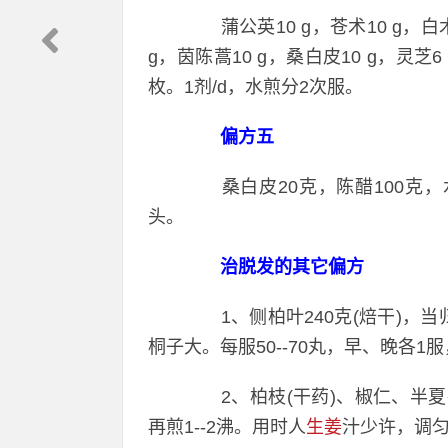
蒲公英10 g，苍术10 g，白术1
g，茵陈蒿10 g，桑白皮10 g，灵芝6 
枚。1剂/d，水煎分2次服。
偏方五
桑白皮20克，陈醋100克，
头。
治脱发的其它偏方
1、侧柏叶240克(焙干)，当归
桐子大。每服50--70丸，早、晚各
2、柏枝(干药)、椒仁、半夏各
再煎1--2沸。用时人
生姜
汁少许，调匀