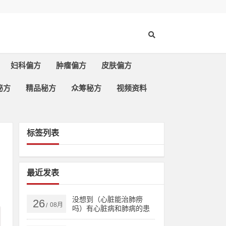
妇科偏方
肿瘤偏方
皮肤偏方
秘方
精品秘方
众筹秘方
视频资料
标签列表
最近发表
没想到（心脏能治肺痨
26
08月
/
吗）有心脏病和肺病的患
者，治多种心脏病、肺结