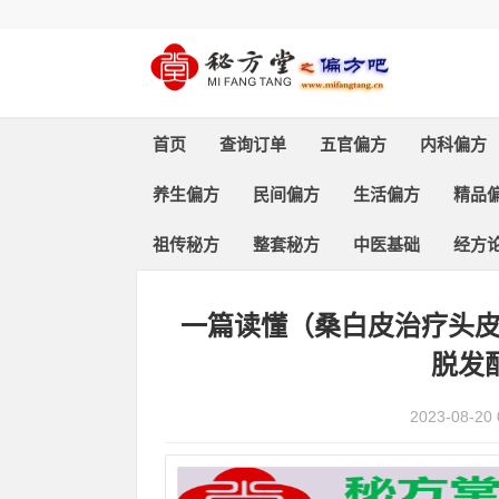
首页
查询订单
五官偏方
内科偏方
养生偏方
民间偏方
生活偏方
精品
祖传秘方
整套秘方
中医基础
经方
首页
>
精品偏方
> 正文
一篇读懂（桑白皮治疗头
脱发
2023-08-20 