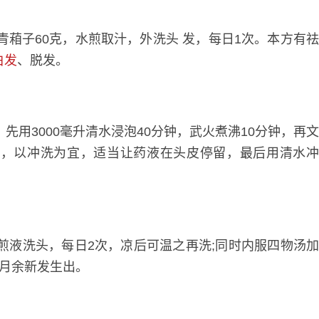
葙子60克，水煎取汁，外洗头 发，每日1次。本方有
白发
、脱发。
用3000毫升清水浸泡40分钟，武火煮沸10分钟，再
部，以冲洗为宜，适当让药液在头皮停留，最后用清水
煎液洗头，每日2次，凉后可温之再洗;同时内服四物汤
般月余新发生出。