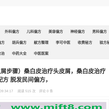
外科偏方
儿科偏方
美容偏方
神经偏方
男科偏方
偏方
胡兵偏方
献方整理
李可中医
收费秘方
验方
论治
中药大全
中医医案
皮屑步骤）桑白皮治疗头皮屑，桑白皮治疗
配方 脱发民间偏方，
09:34:17
阅读 515 次
评论 0 条