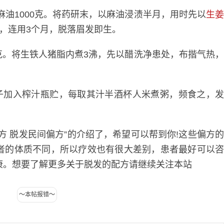
，麻油1000克。将药研末，以麻油浸渍半月，用时先以
生
，连用3个月，脱落眉发即生。
克。将生铁人猪脂内煮3沸，先以醋洗净患处，布揩气热
子加入榨汁瓶贮，每取其汁半酒杯人米煮粥，频食之，
 脱发民间偏方”的介绍了，希望可以帮到你!这些偏方
者的体质不同，所以疗效也有很大差别，患者最好可以
康。想要了解更多关于脱发的配方请继续关注本站