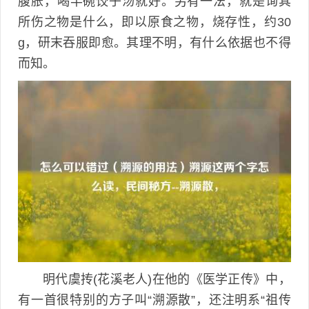
腹胀，喝半碗饺子汤就好。另有一法，就是询其
所伤之物是什么，即以原食之物，烧存性，约30
g，研末吞服即愈。其理不明，有什么依据也不得
而知。
明代虞抟(花溪老人)在他的《医学正传》中，
有一首很特别的方子叫“溯源散”，还注明系“祖传