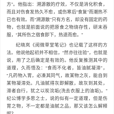
方”。他指出：溯源散的疗效，不仅是消化积食，
而且对伤食发热久不愈，或伤寒后“食复”而潮热不
已也有效。而“溯源散”只有方名，却没有固定的药
物，也就是前面说的把原食之物烧存性，研末吞
服，“其所伤之宿食即下，热退而愈。”
纪晓岚《阅微草堂笔记》也记载了这样的方
法。他说他起初并不相信，“然亦往往验”，也就是
说，用了之后确定是有效的。他反复推测其中的
道理，久而悟及：“食而不化者，皆油腻凝滞”，
“凡药物入胃，必凑其同气，故某物之灰，能自到
某物凝滞处。凡油腻得灰即解散，故灰到其处，
滞者自行，犹之以炭浣垢(洗去衣服上的油垢)。”
纪公博学多思之士，说的似有一定道理，但是伤
胃之物，不一定都是油腻之品，那又该怎么解释
呢？