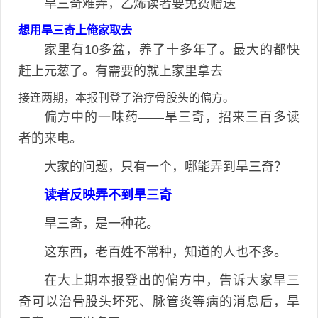
旱三奇难弄，乙烯读者要免费赠送
想用旱三奇上俺家取去
家里有10多盆，养了十多年了。最大的都快
赶上元葱了。有需要的就上家里拿去
接连两期，本报刊登了治疗骨股头的偏方。
偏方中的一味药——旱三奇，招来三百多读
者的来电。
大家的问题，只有一个，哪能弄到旱三奇？
读者反映弄不到旱三奇
旱三奇，是一种花。
这东西，老百姓不常种，知道的人也不多。
在大上期本报登出的偏方中，告诉大家旱三
奇可以治骨股头坏死、脉管炎等病的消息后，旱