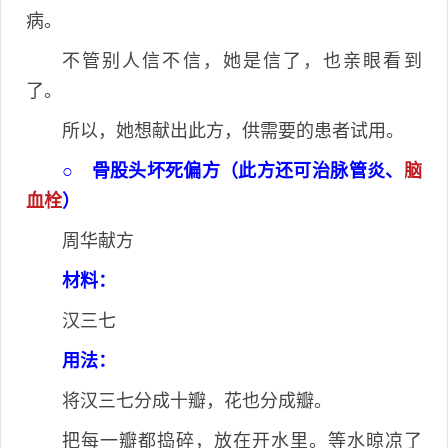
病。
不管别人信不信，她是信了，也亲眼看到
了。
所以，她想献出此方，供需要的患者试用。
○ 骨股头坏死偏方（此方还可治脉管炎、
脑
血栓
）
周华献方
材料：
汉三七
用法：
将汉三七分成十瓣，花也分成瓣。
把每一瓣都捣碎，放在开水里。等水晾凉了