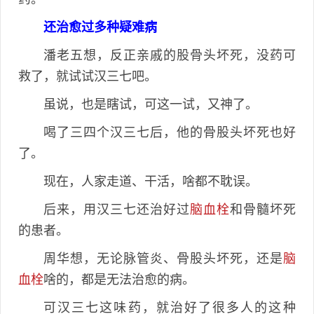
还治愈过多种疑难病
潘老五想，反正亲戚的股骨头坏死，没药可
救了，就试试汉三七吧。
虽说，也是瞎试，可这一试，又神了。
喝了三四个汉三七后，他的骨股头坏死也好
了。
现在，人家走道、干活，啥都不耽误。
后来，用汉三七还治好过
脑血栓
和骨髓坏死
的患者。
周华想，无论脉管炎、骨股头坏死，还是
脑
血栓
啥的，都是无法治愈的病。
可汉三七这味药，就治好了很多人的这种