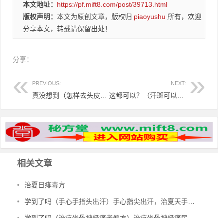
本文地址：
https://pf.mift8.com/post/39713.html
版权声明：
本文为原创文章，版权归
piaoyushu
所有，欢迎
分享本文，转载请保留出处！
分享：
PREVIOUS:
NEXT:
真没想到（怎样去头皮屑最快 偏方小妙招图片）怎样去头皮屑最快 偏方小妙招视频，永久去除头皮屑秘方，
这都可以？（汗斑可以消退吗）汗斑能不能好，汗斑不好看，试试硫磺和鸭蛋！，
相关文章
•
治夏日痱毒方
•
学到了吗（手心手指头出汗）手心指尖出汗，治夏天手心出汗、暴皮、手指肚鼓胀偏方，
•
学到了吗（治疗坐骨神经痛老偏方）治疗坐骨神经痛民间偏方，治坐骨神经痛验方，