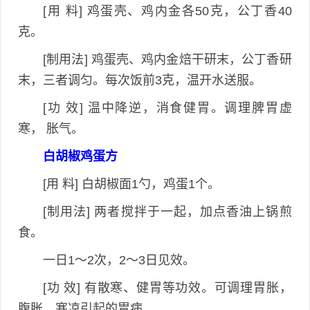
[用 料] 鸡蛋壳、鸡内金各50克，公丁香40
克。
[制用法] 鸡蛋壳、鸡内金焙干研末，公丁香研
末，三者调匀。每次饭前3克，温开水送服。
[功 效] 温中降逆，消食健胃。调理脾胃虚
寒， 胀气。
白胡椒鸡蛋方
[用 料] 白胡椒面1勺，鸡蛋1个。
[制用法] 两者搅拌于一起，加点香油上锅煎
食。
一日1～2次，2～3日见效。
[功 效] 有散寒、健胃等功效。可调理胃胀，
腹胀，寒凉引起的胃病。