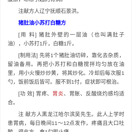
注献方人辽宁抚顺石景洪。
猪肚油小苏打白糖方
[用 料] 猪肚外壁的一层油（也叫满肚子
油），小苏打1斤，白糖1斤。
[制用法] 先将1个猪肚油切碎，靠化去杂质，
留油备用。再把小苏打和白糖搅拌均匀放在油
里，用小火慢炒炒黄，将其炒化。冷却后每次服1
勺，饭前饭后皆可。服不到1付，症状即可根治。
[功 效] 胃疼、
胃炎
、胃胀、反酸烧灼感均适
合。
注 献方人黑龙江哈尔滨吴先生。此人上学时
患胃病，每日晚间11～12点发作，疼痛且大口吐
酸，得此方，食1勺即止痛。