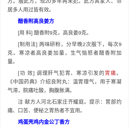
方。服此方，现20多年再未犯。此方其家人、邻
居多人用过皆有效。
醋香附高良姜方
[用 料] 醋香附9克，高良姜9克。
[制用法] 两味研粉，分早晚2次服下，每次9
克。寒凉者高良姜加量，生气恼怒者醋香附加
量。
[功 效] 调理肝气犯胃、寒凉引发的
胃痛
。
《中国药典》介绍良附丸：温胃理气，用于寒凝
气滞，脘痛吐酸，胸腹胀满。
注 献方人河北石家庄齐耀庭。提示：胃部灼
痛、口苦、便秘之胃热者不宜用。
鸡蛋壳鸡内金公丁香方