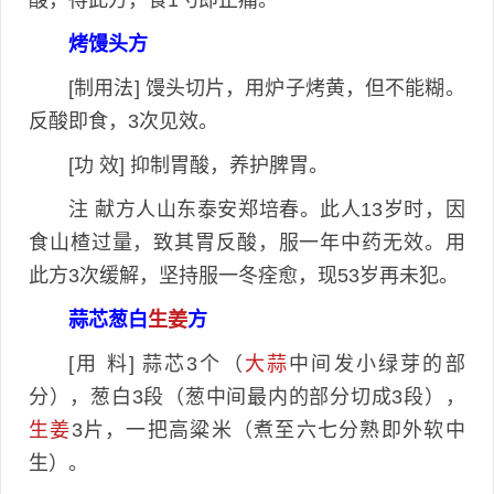
烤馒头方
[制用法] 馒头切片，用炉子烤黄，但不能糊。
反酸即食，3次见效。
[功 效] 抑制胃酸，养护脾胃。
注 献方人山东泰安郑培春。此人13岁时，因
食山楂过量，致其胃反酸，服一年中药无效。用
此方3次缓解，坚持服一冬痊愈，现53岁再未犯。
蒜芯葱白
生姜
方
[用 料] 蒜芯3个（
大蒜
中间发小绿芽的部
分），葱白3段（葱中间最内的部分切成3段），
生姜
3片，一把高粱米（煮至六七分熟即外软中
生）。