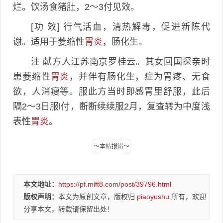
烂。饮汤食猪肚，2～3付见效。
[功 效] 行气活血，清热解毒，促进新陈代
谢。适用于萎缩性
胃炎
，肠化生。
注 献方人江苏南京罗桂云。其女回国探亲时
患萎缩性
胃炎
，并伴有肠化生，症为胃疼、无食
欲，人消瘦等。服此方当时即感胃里舒服，此后
隔2～3日服l付，断断续续服2月，复查转为中度浅
表性
胃炎
。
本文地址：
https://pf.mift8.com/post/39796.html
版权声明：
本文为原创文章，版权归
piaoyushu
所有，欢迎
分享本文，转载请保留出处！