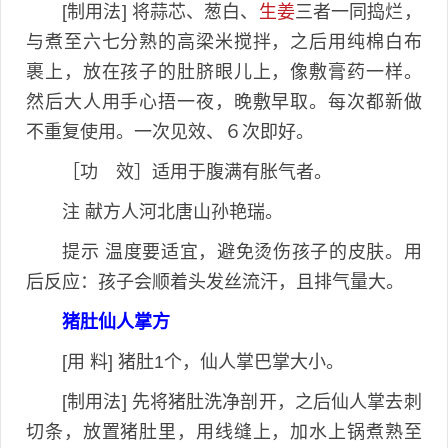
[制用法] 将蒜芯、葱白、
生姜
三者一同捣烂，
与煮至六七分熟的高梁米搅拌，之后用纯棉白布
裹上，放在孩子的肚脐眼儿上，像敷膏药一样。
然后大人用手心捂一夜，晚敷早取。每次都新做
不重复使用。一次见效、６次即好。
［功 效］适用于腹满有胀气者。
注 献方人河北唐山孙艳瑞。
提示 温度要适宜，避免烫伤孩子的皮肤。用
后反应：孩子会顺着头发丝流汗，且排气量大。
猪肚仙人掌方
[用 料] 猪肚1个，仙人掌巴掌大小。
[制用法] 先将猪肚洗净剖开，之后仙人掌去刺
切条，放置猪肚里，用线缝上，加水上锅煮熟至