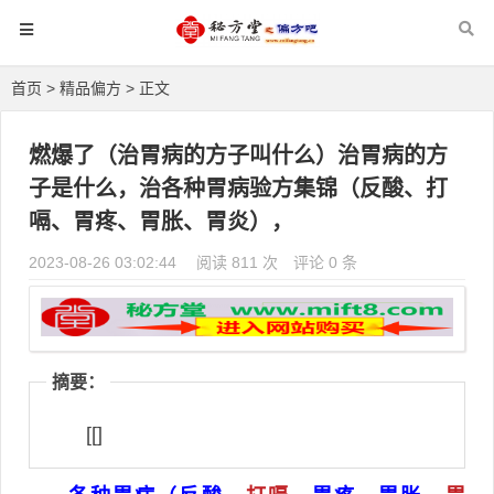
首页
>
精品偏方
> 正文
燃爆了（治胃病的方子叫什么）治胃病的方
子是什么，治各种胃病验方集锦（反酸、打
嗝、胃疼、胃胀、胃炎），
2023-08-26 03:02:44
阅读 811 次
评论 0 条
摘要：
[[]