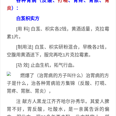
各种胃病（反酸、
打嗝
、胃疼、胃胀、
胃
炎
）：
白芨枳实方
[用 料] 白芨、枳实各2钱，黄酒适量，克拉霉
素1片。
[制用法] 白芨、枳实研粉混合，早晚各2钱，
空腹用黄酒送下，服完再吃1片克拉霉素。
[功 效] 止血生机，拓气行血。
注 献方人黑龙江齐齐哈尔孙秀华。其爱人脾
胃不好，胃反酸，吐酸水，是一亲属告诉的偏