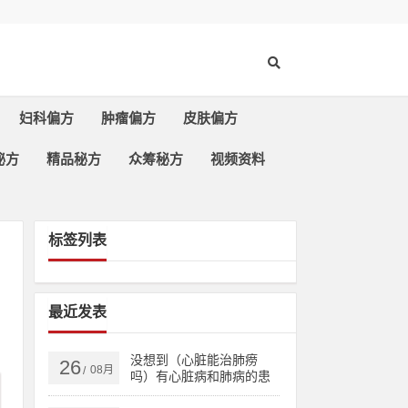
妇科偏方
肿瘤偏方
皮肤偏方
秘方
精品秘方
众筹秘方
视频资料
标签列表
最近发表
没想到（心脏能治肺痨
26
08月
/
吗）有心脏病和肺病的患
者，治多种心脏病、肺结