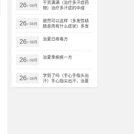
核、肺病，
干货满满（治疗多汗症药
26
08月
/
物）治疗多汗症的中成
药，治多汗症验方，
居然可以这样（多发性结
26
08月
/
肠息肉有什么症状）多发
性结肠息肉一定要手术
吗，治多发性结肠息肉验
治夏日痱毒方
26
方，
08月
/
治夏季痢疾一方
26
08月
/
学到了吗（手心手指头出
26
08月
/
汗）手心指尖出汗，治夏
天手心出汗、暴皮、手指
肚鼓胀偏方，