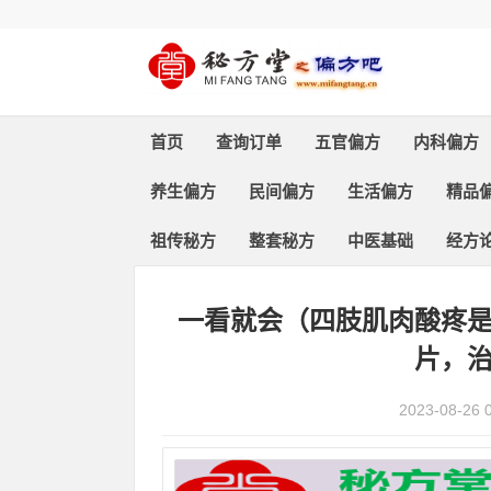
首页
查询订单
五官偏方
内科偏方
养生偏方
民间偏方
生活偏方
精品
祖传秘方
整套秘方
中医基础
经方
首页
>
养生偏方
> 正文
一看就会（四肢肌肉酸疼
片，
2023-08-26 