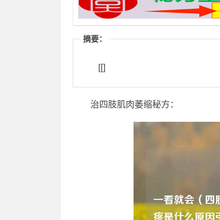
摘要：
[[]
治四肢肌肉萎缩秘方：