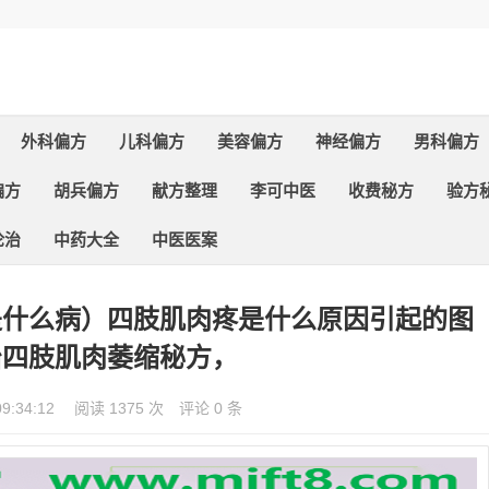
外科偏方
儿科偏方
美容偏方
神经偏方
男科偏方
偏方
胡兵偏方
献方整理
李可中医
收费秘方
验方
论治
中药大全
中医医案
是什么病）四肢肌肉疼是什么原因引起的图
治四肢肌肉萎缩秘方，
09:34:12
阅读 1375 次
评论 0 条