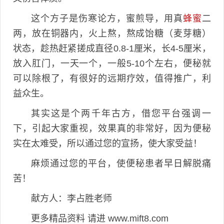
这个方子是伤寒论方，蜜煎导，用真
蜂蜜
二
两，放在铜器内，火上熬，熬成饴糖（麦芽糖）
状态，趁热赶紧搓成直径0.8-1厘米，长4-5厘米，
放入肛门，一天一个，一般5-10个左右，便秘就
可以除根了，有很好的远期疗效，值得推广，利
益众生。
其实这是个两千年古方，借您平台强调一
下，引起大家重视，效果真的非常好，因为便秘
实在太难受，所以通过您的宣扬，使大家受益！
麻烦通过您的平台，使便秘患者早日解脱痛
苦！
献方人：李占胜老师
更多精品资料 请进 www.mift8.com