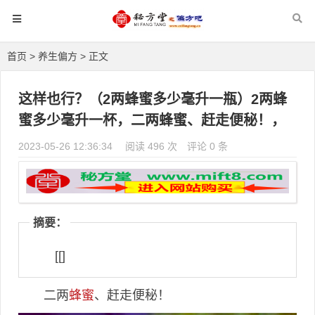
首页
>
养生偏方
> 正文
这样也行？（2两蜂蜜多少毫升一瓶）2两蜂
蜜多少毫升一杯，二两蜂蜜、赶走便秘！，
2023-05-26 12:36:34
阅读 496 次
评论 0 条
摘要：
[[]
二两
蜂蜜
、赶走便秘！