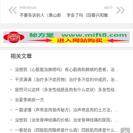
PREVIOUS:
NEXT:
不要告诉别人（黄山新村拆迁）黄山新村居委会电话，关节痛伏天治疗效果好-黄山新村老人提供，
学会了吗（回春兴阳散哪里有卖）回春兴阳散主要功效，兴阳回春酒治阳痿等病170例，有效率100％，
相关文章
•
没想到（心脏能治肺痨吗）有心脏病和肺病的患者，治多种心脏病、肺结核、肺病，
•
干货满满（治疗多汗症药物）治疗多汗症的中成药，治多汗症验方，
•
居然可以这样（多发性结肠息肉有什么症状）多发性结肠息肉一定要手术吗，治多发性结肠息肉验方，
•
治夏季痢疾一方
•
一篇读懂（声带息肉祖传秘方）冶声带息肉的土方法，治声带息肉验方，
•
没想到（治坐骨神经痛的价格）治坐骨神经痛的医院，治坐骨神经痛的特效验方，
•
一看就会（四肢肌肉酸疼是什么病）四肢肌肉疼是什么原因引起的图片，治四肢肌肉萎缩秘方，