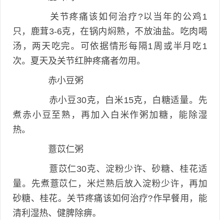
关节疼痛该如何治疗?以当年的公鸡1
只，鹿茸3-6克，在锅内焖熟，不放油盐。吃肉喝
汤，两天吃完。可依据情形每隔1周或半月吃1
次。夏天及关节红肿疼痛者勿用。
赤小豆粥
赤小豆30克，白米15克，白糖适量。先
煮赤小豆至熟，再加入白米作粥加糖，能除湿
热。
薏苡仁粥
薏苡仁30克、淀粉少许、砂糖、桂花适
量。先煮薏苡仁，米烂熟后放入淀粉少许，再加
砂糖、桂花。关节疼痛该如何治疗?作早餐用，能
清利湿热、健脾除痹。