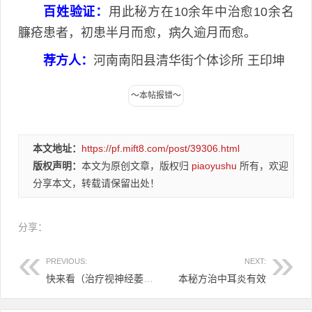
百姓验证：
用此秘方在10余年中治愈10余名
臁疮患者，初患半月而愈，病久逾月而愈。
荐方人：
河南南阳县清华街个体诊所 王印坤
本文地址：
https://pf.mift8.com/post/39306.html
版权声明：
本文为原创文章，版权归
piaoyushu
所有，欢迎
分享本文，转载请保留出处！
分享：
PREVIOUS:
NEXT:
快来看（治疗视神经萎缩的中药方剂）治疗视神经萎缩的中药方剂有哪些，本祖传秘方治视神经萎缩效果显著，
本秘方治中耳炎有效