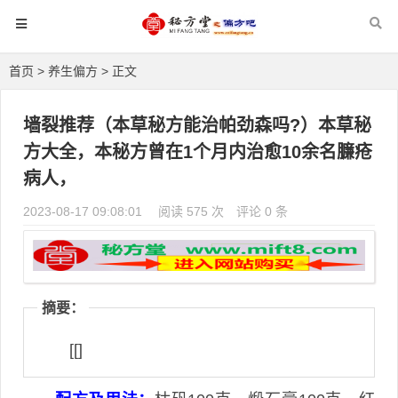
首页
>
养生偏方
> 正文
墙裂推荐（本草秘方能治帕劲森吗?）本草秘
方大全，本秘方曾在1个月内治愈10余名臁疮
病人，
2023-08-17 09:08:01
阅读 575 次
评论 0 条
摘要：
[[]