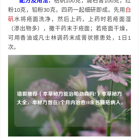
配方及用法：
枯矾100克，煅石膏100克，红
粉10克，铅粉30克，四药一起细研即成。先用
白
矾
水将疮面洗净，然后上药，上药时若疮面湿
（渗出物多），撒干药末于疮面；若疮面干燥，
可用香油或凡士林调药末成膏状擦患处，1日1
次。