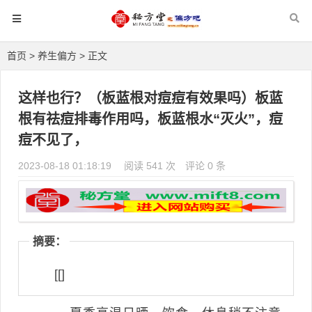
首页
>
养生偏方
> 正文
这样也行？（板蓝根对痘痘有效果吗）板蓝
根有祛痘排毒作用吗，板蓝根水“灭火”，痘
痘不见了，
2023-08-18 01:18:19
阅读 541 次
评论 0 条
摘要：
[[]