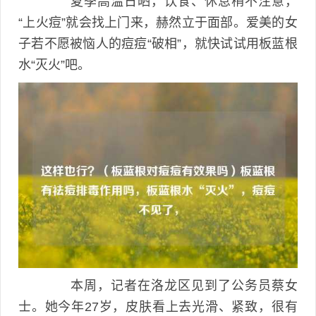
夏季高温日晒，饮食、休息稍不注意，
“上火痘”就会找上门来，赫然立于面部。爱美的女
子若不愿被恼人的痘痘“破相”，就快试试用板蓝根
水“灭火”吧。
本周，记者在洛龙区见到了公务员蔡女
士。她今年27岁，皮肤看上去光滑、紧致，很有