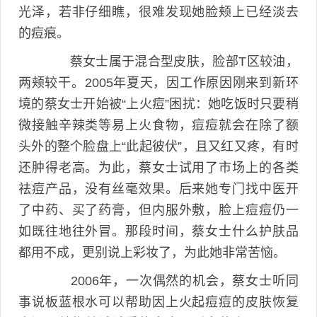
光泽，若非仔细瞧，很难发现她脸颊上已经淡去
的痘痕。
蔡女士属于混合型皮肤，脸部T区较油，
两颊较干。2005年夏天，因工作原因刚来到新环
境的蔡女士开始被“上火痘”困扰：她吃饭时只要稍
微接触辛辣类等易上火食物，痘痘就会在除了额
头外的整个脸盘上“此起彼伏”，且又红又疼，有时
还肿得老高。为此，蔡女士试用了市场上的各类
祛痘产品，没有丝毫效果。后来她专门找中医开
了中药、买了药膏，但内服外敷，脸上痘痘仍一
如既往地往外冒。那段时间，蔡女士什么护肤品
都用不成，更别说上彩妆了，为此她非常苦恼。
2006年，一次偶然的机会，蔡女士听同
事说板蓝根水可以帮助因上火起痘痘的皮肤恢复