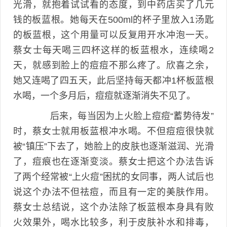
光滑，就抱着试试看的态度，到中药店买了几元
钱的板蓝根。她每天在500ml的杯子里放入1汤匙
的板蓝根，这个用量可以反复用开水冲泡一天。
蔡女士每天喝三四杯这样的板蓝根水，连续喝2
天，就感到脸上的痘痘不那么疼了。欣喜之余，
她又连喝了四五天，此后坚持每天都冲1杯板蓝根
水喝，一个多月后，痘痘就逐渐消失不见了。
后来，每当因为上火脸上痘痘“蓄势待发”
时，蔡女士就用板蓝根冲水喝。不但痘痘很快就
被“镇压”下去了，她脸上的皮肤也逐渐滋润、光滑
了，痘痕也在逐渐变淡。蔡女士把这个办法告诉
了两个经常被“上火痘”困扰的女同事，两人试后也
说这个办法不但祛痘，而且有一定的美肤作用。
蔡女士总结说，这个办法除了板蓝根本身具有败
火效果外，喝水比较多，利于皮肤补水和排毒，