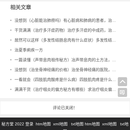
相关文章
•
没想到（心脏能治肺痨吗）有心脏病和肺病的患者，治多种心脏病、肺结核、肺病，
•
干货满满（治疗多汗症药物）治疗多汗症的中成药，治多汗症验方，
•
居然可以这样（多发性结肠息肉有什么症状）多发性结肠息肉一定要手术吗，治多发性结肠息肉验方，
•
治夏季痢疾一方
•
一篇读懂（声带息肉祖传秘方）冶声带息肉的土方法，治声带息肉验方，
•
没想到（治坐骨神经痛的价格）治坐骨神经痛的医院，治坐骨神经痛的特效验方，
•
一看就会（四肢肌肉酸疼是什么病）四肢肌肉疼是什么原因引起的图片，治四肢肌肉萎缩秘方，
•
满满干货（治疗咽炎的偏方秘方有哪些）求治疗咽炎偏方，治咽炎的绝密方子，
评论已关闭！
秘方堂 2022
登录
htm地图
xml地图
txt地图
htm地图
xml地图
txt地