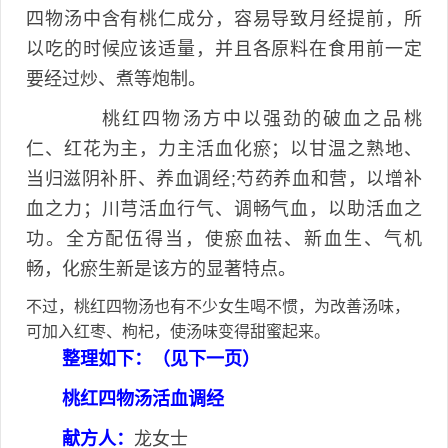
四物汤中含有桃仁成分，容易导致月经提前，所
以吃的时候应该适量，并且各原料在食用前一定
要经过炒、煮等炮制。
桃红四物汤方中以强劲的破血之品桃
仁、红花为主，力主活血化瘀；以甘温之熟地、
当归滋阴补肝、养血调经;芍药养血和营，以增补
血之力；川芎活血行气、调畅气血，以助活血之
功。全方配伍得当，使瘀血祛、新血生、气机
畅，化瘀生新是该方的显著特点。
不过，桃红四物汤也有不少女生喝不惯，为改善汤味，
可加入红枣、枸杞，使汤味变得甜蜜起来。
整理如下：（见下一页）
桃红四物汤活血调经
献方人：
龙女士