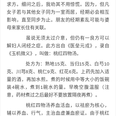
求方。细问之后，我劝其不用惊慌。因为，但凡
女子若与其他女子同为一室而居，经期必会相互
影响，直至同步为止。朋友的经期紊乱可能与婆
母来家长住有关联。
虽说无须太过介意，但仍有一良方可以
解妇人闭经之症。此方出自《医垒元戎》，录自
《玉机微义》，叫做：桃红四物汤。
处方为：熟地15克、当归15克、白芍10
克、川芎8克、桃仁9克、红花6克。上药先加入适
量的酒，再加水煎。煮的时候用中等大小的饭碗
装4碗水，煮到1碗水的量。早晚空腹温服（注
意，药材煮过之后最好不要放置隔夜再煮）。
桃红四物汤养血活血，以祛瘀为核心，
辅以养血、行气，主治血虚兼血瘀证。由于桃红