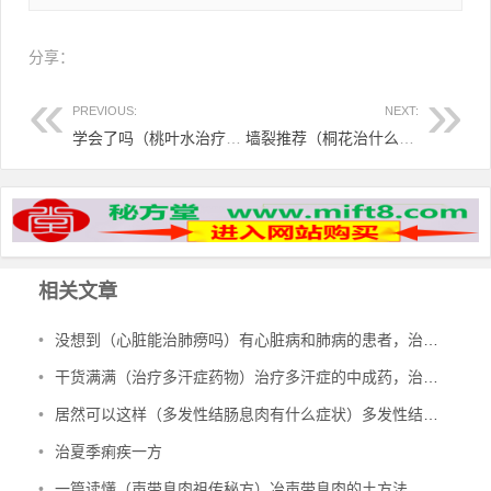
分享：
PREVIOUS:
NEXT:
学会了吗（桃叶水治疗痱子吗）桃叶子水祛痱子吗，桃叶浴治痱子，
墙裂推荐（桐花治什么）泡桐花治脚气，桐花，可以治脚气，
相关文章
•
没想到（心脏能治肺痨吗）有心脏病和肺病的患者，治多种心脏病、肺结核、肺病，
•
干货满满（治疗多汗症药物）治疗多汗症的中成药，治多汗症验方，
•
居然可以这样（多发性结肠息肉有什么症状）多发性结肠息肉一定要手术吗，治多发性结肠息肉验方，
•
治夏季痢疾一方
•
一篇读懂（声带息肉祖传秘方）冶声带息肉的土方法，治声带息肉验方，