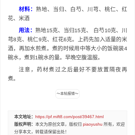
材料：
熟地、当归、白芍、川芎、桃仁、红
花、米酒
用法：
熟地15克、当归15克、 白芍10克、川
芎8克、桃仁9克、红花6克。上药先加入适量的米
酒，再加水煎煮。煮的时候用中等大小的饭碗装4
碗水，煮到1碗水的量。早晚空腹温服。
注意，药材煮过之后最好不要放置隔夜再
煮。
本文地址：
https://pf.mift8.com/post/39467.html
版权声明：
本文为原创文章，版权归
piaoyushu
所有，欢迎
分享本文，转载请保留出处！