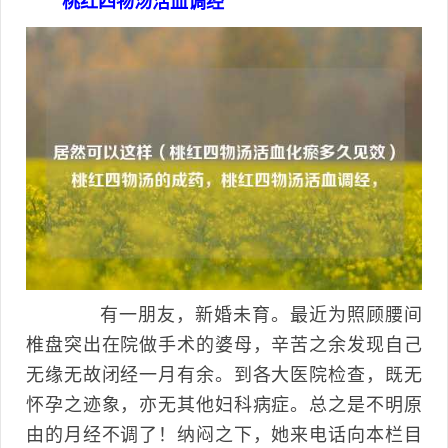
桃红四物汤活血调经
有一朋友，新婚未育。最近为照顾腰间
椎盘突出在院做手术的婆母，辛苦之余发现自己
无缘无故闭经一月有余。到各大医院检查，既无
怀孕之迹象，亦无其他妇科病症。总之是不明原
由的月经不调了！纳闷之下，她来电话向本栏目