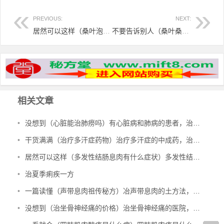
PREVIOUS:
NEXT:
居然可以这样（桑叶泡水喝能治感冒吗）煮桑叶水能治感冒吗，桑叶粥治感冒，
不要告诉别人（桑叶桑黄的功效与作用）桑叶道地药材，桑地藿草汤治嗅觉丧失有效，
相关文章
•
没想到（心脏能治肺痨吗）有心脏病和肺病的患者，治多种心脏病、肺结核、肺病，
•
干货满满（治疗多汗症药物）治疗多汗症的中成药，治多汗症验方，
•
居然可以这样（多发性结肠息肉有什么症状）多发性结肠息肉一定要手术吗，治多发性结肠息肉验方，
•
治夏季痢疾一方
•
一篇读懂（声带息肉祖传秘方）冶声带息肉的土方法，治声带息肉验方，
•
没想到（治坐骨神经痛的价格）治坐骨神经痛的医院，治坐骨神经痛的特效验方，