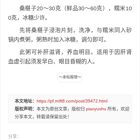
桑椹子20～30克（鲜品30～60克），糯米10
0克，冰糖少许。
先将桑椹子浸泡片刻，洗净，与糯米同入砂
锅内煮粥，粥熟时加入冰糖，调匀即可。
此粥可补肝滋肾，养血明目。适用于因肝肾
血虚引起须发早白、眼目昏糊的人。
本文地址：
https://pf.mift8.com/post/39472.html
版权声明：
本文为原创文章，版权归
piaoyushu
所有，欢迎
分享本文，转载请保留出处！
分享：