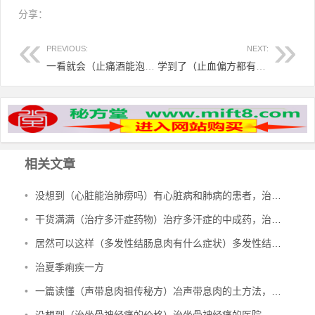
分享：
PREVIOUS:
NEXT:
一看就会（止痛酒能泡澡洗澡吗女生）止痛可以喝酒吗，止痛酒，
学到了（止血偏方都有哪些）止血偏方特别偏，止血妙方--秘红丹，
相关文章
•
没想到（心脏能治肺痨吗）有心脏病和肺病的患者，治多种心脏病、肺结核、肺病，
•
干货满满（治疗多汗症药物）治疗多汗症的中成药，治多汗症验方，
•
居然可以这样（多发性结肠息肉有什么症状）多发性结肠息肉一定要手术吗，治多发性结肠息肉验方，
•
治夏季痢疾一方
•
一篇读懂（声带息肉祖传秘方）冶声带息肉的土方法，治声带息肉验方，
•
没想到（治坐骨神经痛的价格）治坐骨神经痛的医院，治坐骨神经痛的特效验方，