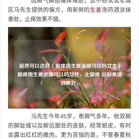
因脚气脚部瘙痒难耐，您不妨试试老城
区马先生提供的偏方，用新鲜的
生姜
泡药酒涂抹
患处，止痒效果不错。
马先生今年45岁，患脚气多年。他双脚
的脚趾缝以及脚后跟处的皮肤，经常蜕皮，有时
会露出红红的嫩肉。更为苦恼的是，不管春夏秋