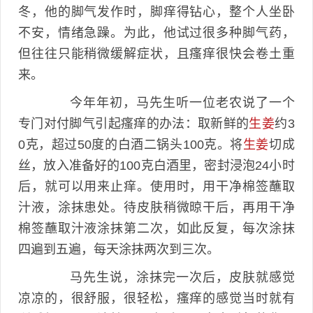
冬，他的脚气发作时，脚痒得钻心，整个人坐卧
不安，情绪急躁。为此，他试过很多种脚气药，
但往往只能稍微缓解症状，且瘙痒很快会卷土重
来。
今年年初，马先生听一位老农说了一个
专门对付脚气引起瘙痒的办法：取新鲜的
生姜
约3
0克，超过50度的白酒二锅头100克。将
生姜
切成
丝，放入准备好的100克白酒里，密封浸泡24小时
后，就可以用来止痒。使用时，用干净棉签蘸取
汁液，涂抹患处。待皮肤稍微晾干后，再用干净
棉签蘸取汁液涂抹第二次，如此反复，每次涂抹
四遍到五遍，每天涂抹两次到三次。
马先生说，涂抹完一次后，皮肤就感觉
凉凉的，很舒服，很轻松，瘙痒的感觉当时就有