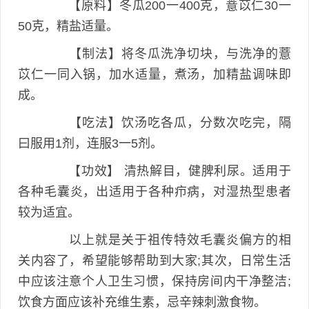
【原料】冬瓜200一400克，薏苡仁30一
50克，精盐适量。
【制法】将冬瓜洗净切块，与洗净的薏
苡仁一同入锅，加水适量，煮汤，加精盐调味即
成。
【吃法】饮汤吃各瓜，分数次吃完，隔
曰服用1剂，连服3一5剂。
【功效】 清热解目，健脾利尿。适用于
各种毛囊炎，出适用于各种疖病，对湿热型患者
较为适宜。
以上就是关于祖传特效毛囊炎偏方的相
关内容了，希望能够帮助到大家;其次，日常生活
中应该注意个人卫生习惯，保持房间内干净整洁;
饮食方面应该补充维生素，忌辛辣刺激食物。