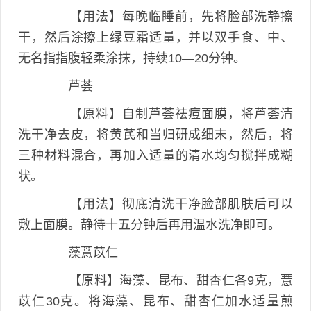
【用法】每晚临睡前，先将脸部洗静擦
干，然后涂擦上绿豆霜适量，并以双手食、中、
无名指指腹轻柔涂抹，持续10—20分钟。
芦荟
【原料】自制芦荟祛痘面膜，将芦荟清
洗干净去皮，将黄芪和当归研成细末，然后，将
三种材料混合，再加入适量的清水均匀搅拌成糊
状。
【用法】彻底清洗干净脸部肌肤后可以
敷上面膜。静待十五分钟后再用温水洗净即可。
藻薏苡仁
【原料】海藻、昆布、甜杏仁各9克，薏
苡仁30克。将海藻、昆布、甜杏仁加水适量煎