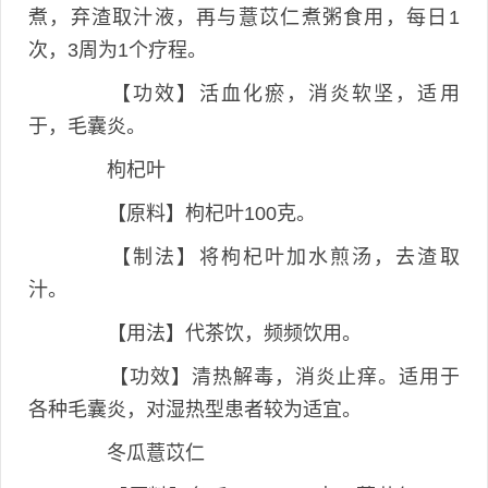
煮，弃渣取汁液，再与薏苡仁煮粥食用，每日1
次，3周为1个疗程。
【功效】活血化瘀，消炎软坚，适用
于，毛囊炎。
枸杞叶
【原料】枸杞叶100克。
【制法】将枸杞叶加水煎汤，去渣取
汁。
【用法】代茶饮，频频饮用。
【功效】清热解毒，消炎止痒。适用于
各种毛囊炎，对湿热型患者较为适宜。
冬瓜薏苡仁