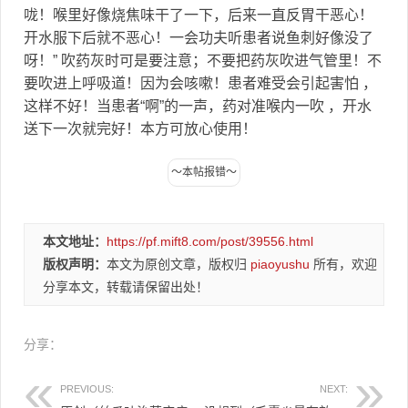
咙！喉里好像烧焦味干了一下，后来一直反胃干恶心！
开水服下后就不恶心！一会功夫听患者说鱼刺好像没了
呀！” 吹药灰时可是要注意；不要把药灰吹进气管里！不
要吹进上呼吸道！因为会咳嗽！患者难受会引起害怕 ，
这样不好！当患者“啊”的一声，药对准喉内一吹 ，开水
送下一次就完好！本方可放心使用！
本文地址：
https://pf.mift8.com/post/39556.html
版权声明：
本文为原创文章，版权归
piaoyushu
所有，欢迎
分享本文，转载请保留出处！
分享：
PREVIOUS:
NEXT: