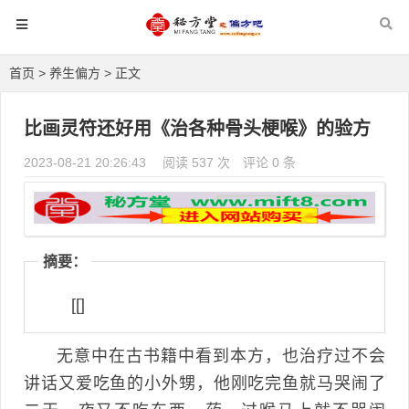
首页
>
养生偏方
> 正文
比画灵符还好用《治各种骨头梗喉》的验方
2023-08-21 20:26:43
阅读 537 次
评论 0 条
摘要：
[[]
无意中在古书籍中看到本方，也治疗过不会
讲话又爱吃鱼的小外甥，他刚吃完鱼就马哭闹了