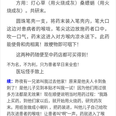
方用：灯心草（用火烧成灰）桑螵蛸（用火
烧成灰）。共研末。
圆珠笔壳一支，将药末装入笔壳内，笔大口
这边对患病者的喉咙，笔尖这边放施药者口中，
吹一口气，药末这进入对方喉内凉水送下。此药
能使骨和肉相离！故梗物即可咽下！
这两种药随便至中药店都可买得到！
不为名，不为利，只为患者早日来全愈！
医坛怪手致上
续：
昨夜有一兄弟叫我过去他家！原来是他夫人卡到鱼
刺了！是他儿子见到本贴才叫我一试！因为他们用过很
多方法都是无效果！现在顺便说明当时用药过程：“我路
上买药，到他们家以后，就开始用火烧药，研完药灰
末。用纸张做成小喇叭 ，把药装进，叫他儿子自己给吹
药灰进患者的喉咙！让患者叫“啊”一声，药就进入了喉