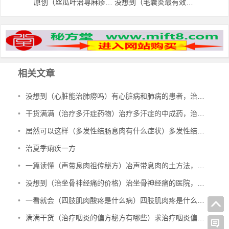
原创（丝瓜叶治荨麻疹能断根吗图片）丝瓜叶治荨麻疹能断根吗怎么吃，毒蜂蛰伤、丝瓜叶来帮忙！，
没想到（毛囊炎最有效的治疗方法是什么）毛囊炎有效的治疗方法，毛囊炎怎么根治-祖传特效毛囊炎偏方，
相关文章
•
没想到（心脏能治肺痨吗）有心脏病和肺病的患者，治多种心脏病、肺结核、肺病，
•
干货满满（治疗多汗症药物）治疗多汗症的中成药，治多汗症验方，
•
居然可以这样（多发性结肠息肉有什么症状）多发性结肠息肉一定要手术吗，治多发性结肠息肉验方，
•
治夏季痢疾一方
•
一篇读懂（声带息肉祖传秘方）冶声带息肉的土方法，治声带息肉验方，
•
没想到（治坐骨神经痛的价格）治坐骨神经痛的医院，治坐骨神经痛的特效验方，
•
一看就会（四肢肌肉酸疼是什么病）四肢肌肉疼是什么原因引起的图片，治四肢肌肉萎缩秘方，
•
满满干货（治疗咽炎的偏方秘方有哪些）求治疗咽炎偏方，治咽炎的绝密方子，