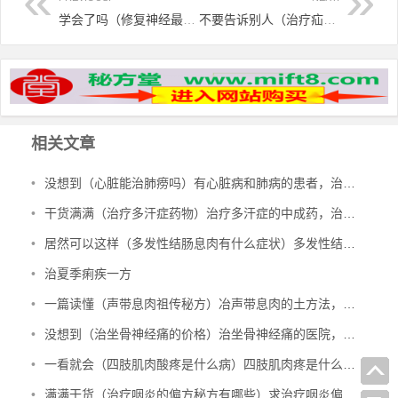
学会了吗（修复神经最好的方法是哪些）口腔三叉神经痛治疗方法，民间三叉神经痛偏方，
不要告诉别人（治疗疝气的秘方验方偏方）治疝气小偏方，民间专治疝气的秘方偏方，
相关文章
•
没想到（心脏能治肺痨吗）有心脏病和肺病的患者，治多种心脏病、肺结核、肺病，
•
干货满满（治疗多汗症药物）治疗多汗症的中成药，治多汗症验方，
•
居然可以这样（多发性结肠息肉有什么症状）多发性结肠息肉一定要手术吗，治多发性结肠息肉验方，
•
治夏季痢疾一方
•
一篇读懂（声带息肉祖传秘方）冶声带息肉的土方法，治声带息肉验方，
•
没想到（治坐骨神经痛的价格）治坐骨神经痛的医院，治坐骨神经痛的特效验方，
•
一看就会（四肢肌肉酸疼是什么病）四肢肌肉疼是什么原因引起的图片，治四肢肌肉萎缩秘方，
•
满满干货（治疗咽炎的偏方秘方有哪些）求治疗咽炎偏方，治咽炎的绝密方子，