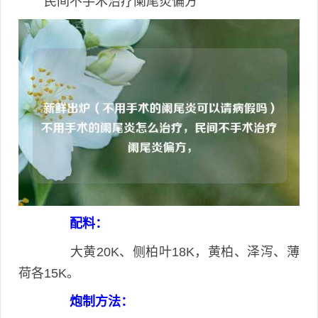
民间不手术治疗阑尾炎偏方
配料：
大黄20K、侧柏叶18K，黄柏、泽泻、薄
荷各15K。
炮制方法：