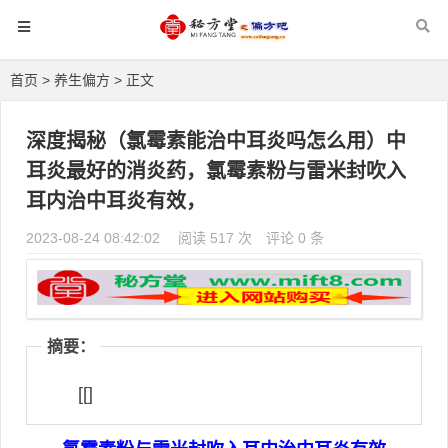
首页
>
养生偏方
> 正文
深度揭秘（氯霉素能治中耳炎吗怎么用）中
耳炎最好的消炎药，氯霉素粉与雷米封吹入
耳内治中耳炎有效，
2023-08-24 08:42:02
阅读 517 次
评论 0 条
摘要：
[[]