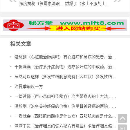
深度揭秘（氯霉素滴眼液治灰指甲一般要用多久才能好）氯霉素眼膏治疗灰指甲，氯霉素滴眼液治灰指甲，
燃爆了（水土不服的土方法 泥土）水土不服的土方法怎么做，水土不服 大蒜净土，
相关文章
•
没想到（心脏能治肺痨吗）有心脏病和肺病的患者，治多种心脏病、肺结核、肺病，
•
干货满满（治疗多汗症药物）治疗多汗症的中成药，治多汗症验方，
•
居然可以这样（多发性结肠息肉有什么症状）多发性结肠息肉一定要手术吗，治多发性结肠息肉验方，
•
治夏季痢疾一方
•
一篇读懂（声带息肉祖传秘方）冶声带息肉的土方法，治声带息肉验方，
•
没想到（治坐骨神经痛的价格）治坐骨神经痛的医院，治坐骨神经痛的特效验方，
•
一看就会（四肢肌肉酸疼是什么病）四肢肌肉疼是什么原因引起的图片，治四肢肌肉萎缩秘方，
•
满满干货（治疗咽炎的偏方秘方有哪些）求治疗咽炎偏方，治咽炎的绝密方子，