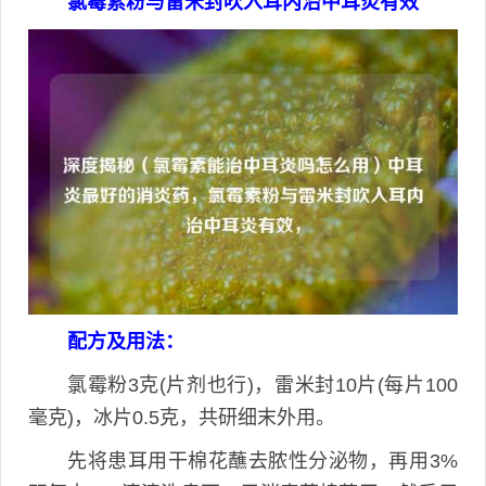
氯霉素粉与雷米封吹入耳内治中耳炎有效
配方及用法：
氯霉粉3克(片剂也行)，雷米封10片(每片100
毫克)，冰片0.5克，共研细末外用。
先将患耳用干棉花蘸去脓性分泌物，再用3%