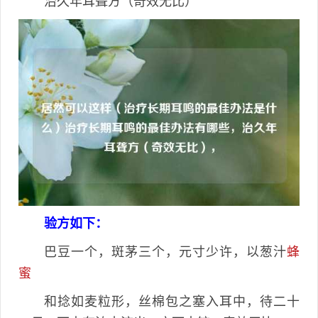
治久年耳聋方（奇效无比）
验方如下：
巴豆一个，斑茅三个，元寸少许，以葱汁
蜂
蜜
和捻如麦粒形，丝棉包之塞入耳中，待二十