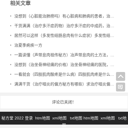
相关文章
•
没想到（心脏能治肺痨吗）有心脏病和肺病的患者，治多种心脏病、肺结核、肺病，
•
干货满满（治疗多汗症药物）治疗多汗症的中成药，治多汗症验方，
•
居然可以这样（多发性结肠息肉有什么症状）多发性结肠息肉一定要手术吗，治多发性结肠息肉验方，
•
治夏季痢疾一方
•
一篇读懂（声带息肉祖传秘方）冶声带息肉的土方法，治声带息肉验方，
•
没想到（治坐骨神经痛的价格）治坐骨神经痛的医院，治坐骨神经痛的特效验方，
•
一看就会（四肢肌肉酸疼是什么病）四肢肌肉疼是什么原因引起的图片，治四肢肌肉萎缩秘方，
•
满满干货（治疗咽炎的偏方秘方有哪些）求治疗咽炎偏方，治咽炎的绝密方子，
评论已关闭！
秘方堂 2022
登录
htm地图
xml地图
txt地图
htm地图
xml地图
txt地
图