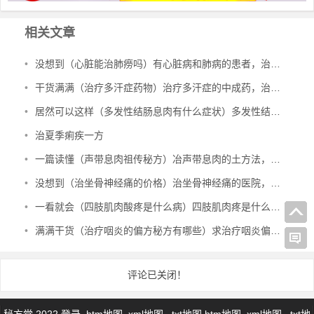
相关文章
•
没想到（心脏能治肺痨吗）有心脏病和肺病的患者，治多种心脏病、肺结核、肺病，
•
干货满满（治疗多汗症药物）治疗多汗症的中成药，治多汗症验方，
•
居然可以这样（多发性结肠息肉有什么症状）多发性结肠息肉一定要手术吗，治多发性结肠息肉验方，
•
治夏季痢疾一方
•
一篇读懂（声带息肉祖传秘方）冶声带息肉的土方法，治声带息肉验方，
•
没想到（治坐骨神经痛的价格）治坐骨神经痛的医院，治坐骨神经痛的特效验方，
•
一看就会（四肢肌肉酸疼是什么病）四肢肌肉疼是什么原因引起的图片，治四肢肌肉萎缩秘方，
•
满满干货（治疗咽炎的偏方秘方有哪些）求治疗咽炎偏方，治咽炎的绝密方子，
评论已关闭！
秘方堂 2022
登录
htm地图
xml地图
txt地图
htm地图
xml地图
txt地